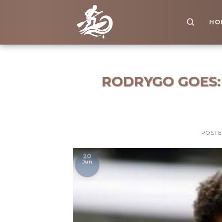
Skip
to
HO
content
RODRYGO GOES: 
POST
20
Jun