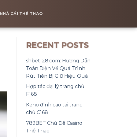
NHÀ CÁI THỂ THAO
RECENT POSTS
shbet128.com: Hướng Dẫn
Toàn Diện Về Quá Trình
Rút Tiền Bị Giữ Hiệu Quả
Hợp tác đại lý trang chủ
F168
Keno đỉnh cao tại trang
chủ C168
789BET Chủ Đề Casino
Thể Thao