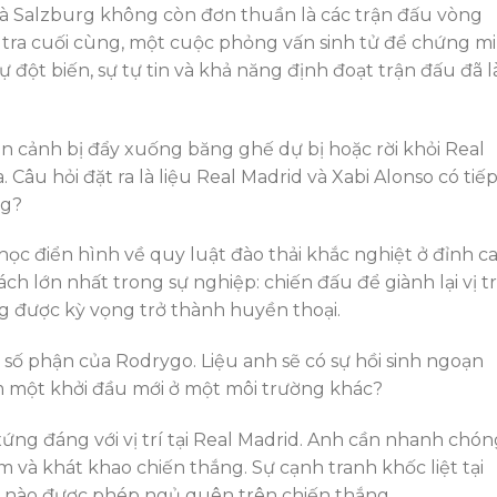
và Salzburg không còn đơn thuần là các trận đấu vòng
ểm tra cuối cùng, một cuộc phỏng vấn sinh tử để chứng m
 sự đột biến, sự tự tin và khả năng định đoạt trận đấu đã 
n cảnh bị đẩy xuống băng ghế dự bị hoặc rời khỏi Real
. Câu hỏi đặt ra là liệu Real Madrid và Xabi Alonso có tiế
ng?
ọc điển hình về quy luật đào thải khắc nghiệt ở đỉnh c
ch lớn nhất trong sự nghiệp: chiến đấu để giành lại vị tr
ng được kỳ vọng trở thành huyền thoại.
 số phận của Rodrygo. Liệu anh sẽ có sự hồi sinh ngoạn
ếm một khởi đầu mới ở một môi trường khác?
ng đáng với vị trí tại Real Madrid. Anh cần nhanh chón
m và khát khao chiến thắng. Sự cạnh tranh khốc liệt tại
 nào được phép ngủ quên trên chiến thắng.