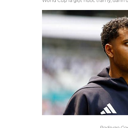
World Cup là giọt nước tràn ly, đánh 
Rodrygo Goes