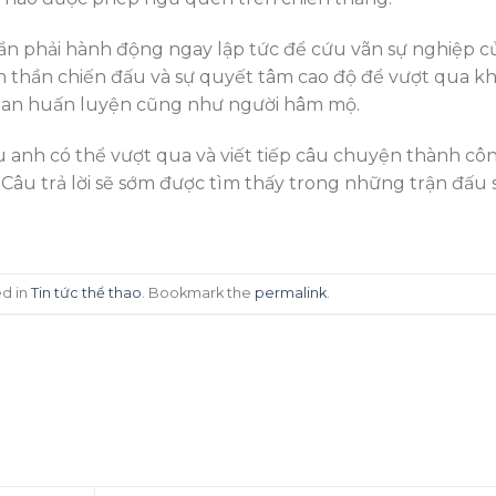
cần phải hành động ngay lập tức để cứu vãn sự nghiệp c
nh thần chiến đấu và sự quyết tâm cao độ để vượt qua k
ủa ban huấn luyện cũng như người hâm mộ.
u anh có thể vượt qua và viết tiếp câu chuyện thành cô
Câu trả lời sẽ sớm được tìm thấy trong những trận đấu 
ed in
Tin tức thể thao
. Bookmark the
permalink
.