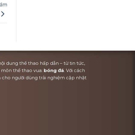
Cầm
 nội dung thể thao hấp dẫn – từ tin tức,
ào môn thể thao vua:
bóng đá
. Với cách
 cho người dùng trải nghiệm cập nhật