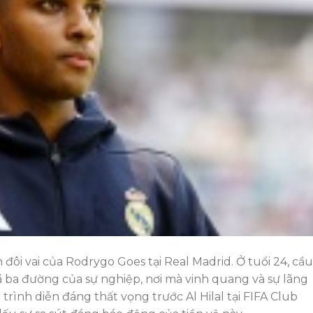
đôi vai của Rodrygo Goes tại Real Madrid. Ở tuổi 24, cầu
 ba đường của sự nghiệp, nơi mà vinh quang và sự lãng
trình diễn đáng thất vọng trước Al Hilal tại FIFA Club