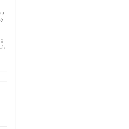
ủa
hó
ng
sắp