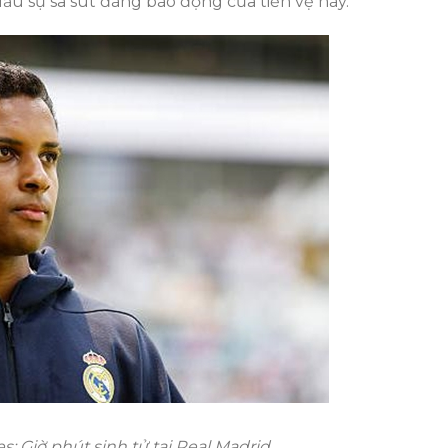
dấu sự sa sút đáng báo động của tiền vệ này.
: Giờ phút sinh tử tại Real Madrid