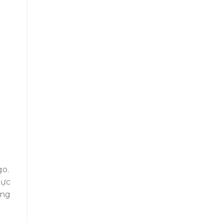
go.
lực
àng