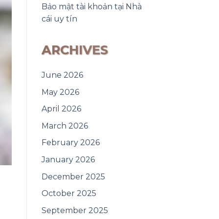
Bảo mật tài khoản tại Nhà
cái uy tín
ARCHIVES
June 2026
May 2026
April 2026
March 2026
February 2026
January 2026
December 2025
October 2025
September 2025