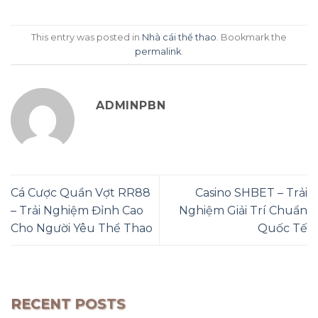
This entry was posted in
Nhà cái thể thao
. Bookmark the
permalink
.
ADMINPBN
Cá Cược Quần Vợt RR88
Casino SHBET – Trải
– Trải Nghiệm Đỉnh Cao
Nghiệm Giải Trí Chuẩn
Cho Người Yêu Thể Thao
Quốc Tế
RECENT POSTS