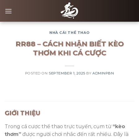
Skip
to
content
NHÀ CÁI THỂ THAO
RR88 – CÁCH NHẬN BIẾT KÈO
THƠM KHI CÁ CƯỢC
POSTED ON
SEPTEMBER 1, 2025
BY
ADMINPBN
GIỚI THIỆU
Trong cá cược thể thao trực tuyến, cụm từ
“kèo
thơm”
được người chơi nhắc đến rất nhiều. Đây là