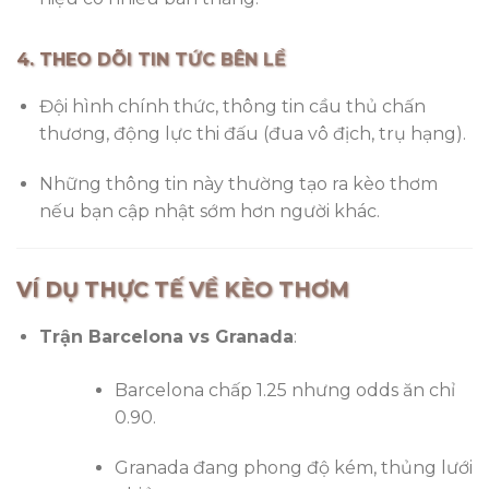
4. THEO DÕI TIN TỨC BÊN LỀ
Đội hình chính thức, thông tin cầu thủ chấn
thương, động lực thi đấu (đua vô địch, trụ hạng).
Những thông tin này thường tạo ra kèo thơm
nếu bạn cập nhật sớm hơn người khác.
VÍ DỤ THỰC TẾ VỀ KÈO THƠM
Trận Barcelona vs Granada
:
Barcelona chấp 1.25 nhưng odds ăn chỉ
0.90.
Granada đang phong độ kém, thủng lưới