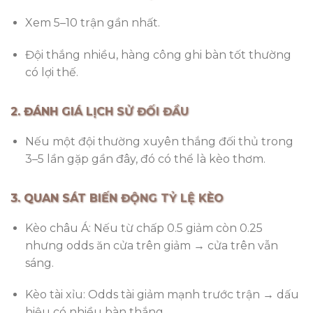
Xem 5–10 trận gần nhất.
Đội thắng nhiều, hàng công ghi bàn tốt thường
có lợi thế.
2. ĐÁNH GIÁ LỊCH SỬ ĐỐI ĐẦU
Nếu một đội thường xuyên thắng đối thủ trong
3–5 lần gặp gần đây, đó có thể là kèo thơm.
3. QUAN SÁT BIẾN ĐỘNG TỶ LỆ KÈO
Kèo châu Á: Nếu từ chấp 0.5 giảm còn 0.25
nhưng odds ăn cửa trên giảm → cửa trên vẫn
sáng.
Kèo tài xỉu: Odds tài giảm mạnh trước trận → dấu
hiệu có nhiều bàn thắng.