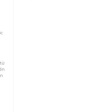
ợc
 từ
yển
ễn