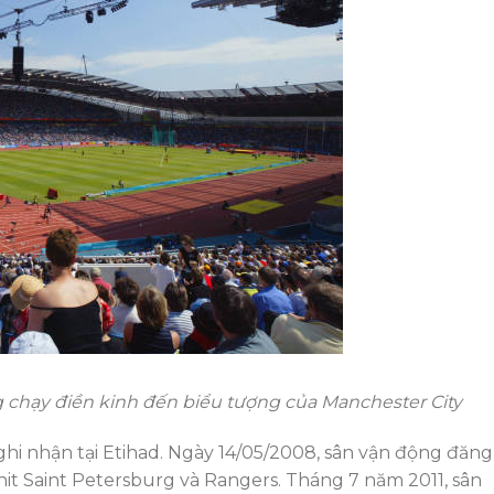
 chạy điền kinh đến biểu tượng của Manchester City
ghi nhận tại Etihad. Ngày 14/05/2008, sân vận động đăng
it Saint Petersburg và Rangers. Tháng 7 năm 2011, sân