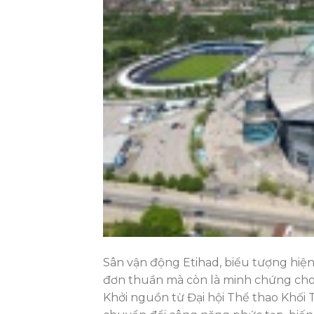
Sân vận động Etihad, biểu tượng hiện
đơn thuần mà còn là minh chứng cho 
Khởi nguồn từ Đại hội Thể thao Khối