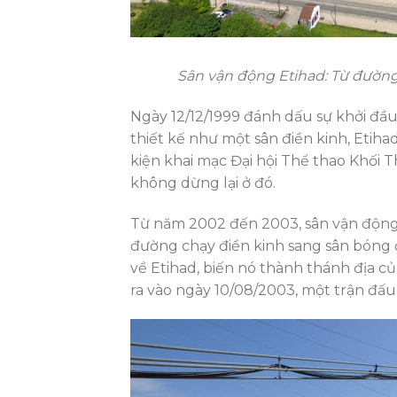
Sân vận động Etihad: Từ đường
Ngày 12/12/1999 đánh dấu sự khởi đầ
thiết kế như một sân điền kinh, Etiha
kiện khai mạc Đại hội Thể thao Khối 
không dừng lại ở đó.
Từ năm 2002 đến 2003, sân vận động 
đường chạy điền kinh sang sân bóng
về Etihad, biến nó thành thánh địa c
ra vào ngày 10/08/2003, một trận đấu