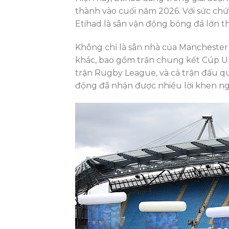
thành vào cuối năm 2026. Với sức chứa
Etihad là sân vận động bóng đá lớn th
Không chỉ là sân nhà của Manchester C
khác, bao gồm trận chung kết Cúp UE
trận Rugby League, và cả trận đấu qu
động đã nhận được nhiều lời khen ngợ