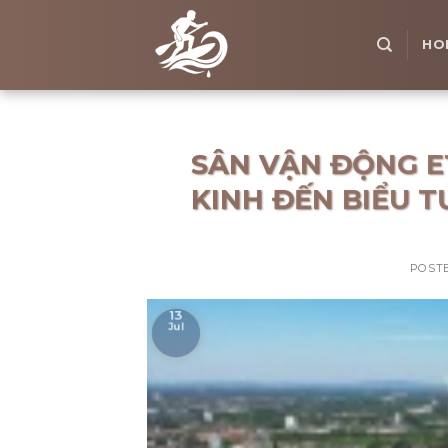
Skip
to
HO
content
SÂN VẬN ĐỘNG E
KINH ĐẾN BIỂU 
POST
13
Jul