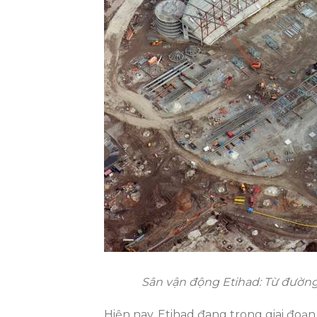
Sân vận động Etihad: Từ đường
Hiện nay, Etihad đang trong giai đoạn