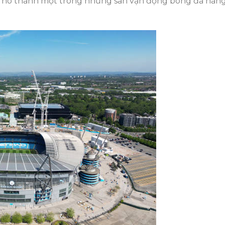
n nó thành một trong những sân vận động bóng đá hàn