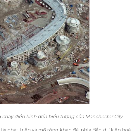
 chạy điền kinh đến biểu tượng của Manchester City
 tái phát triển và mở rộng khán đài phía Bắc, dự kiến ho