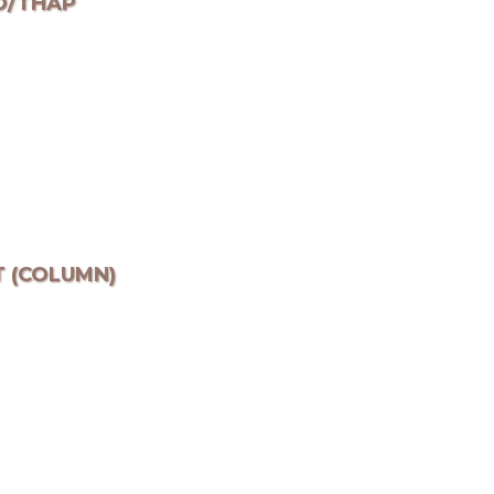
AO/THẤP
T (COLUMN)