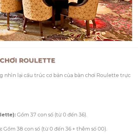
 CHƠI ROULETTE
ng nhìn lại cấu trúc cơ bản của bàn chơi Roulette trực
ette):
Gồm 37 con số (từ 0 đến 36).
:
Gồm 38 con số (từ 0 đến 36 + thêm số 00).