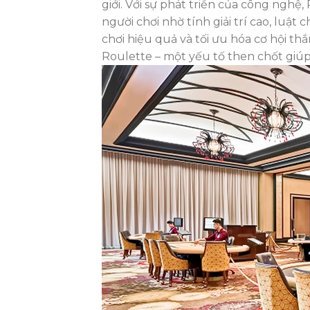
giới. Với sự phát triển của công nghệ,
người chơi nhờ tính giải trí cao, luật
chơi hiệu quả và tối ưu hóa cơ hội thắ
Roulette – một yếu tố then chốt giúp 