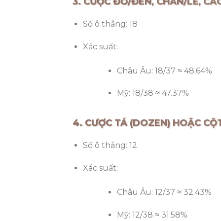
3. CƯỢC ĐỎ/ĐEN, CHẴN/LẺ, C
Số ô thắng: 18
Xác suất:
Châu Âu: 18/37 ≈ 48.64%
Mỹ: 18/38 ≈ 47.37%
4. CƯỢC TÁ (DOZEN) HOẶC CỘ
Số ô thắng: 12
Xác suất:
Châu Âu: 12/37 ≈ 32.43%
Mỹ: 12/38 ≈ 31.58%