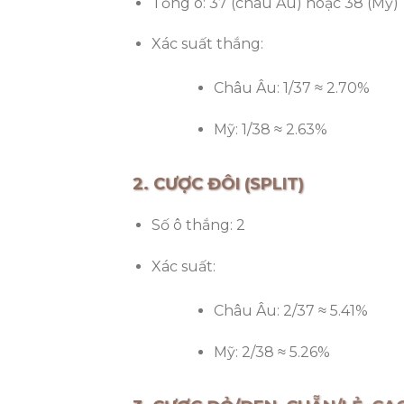
Tổng ô: 37 (châu Âu) hoặc 38 (Mỹ)
Xác suất thắng:
Châu Âu: 1/37 ≈ 2.70%
Mỹ: 1/38 ≈ 2.63%
2. CƯỢC ĐÔI (SPLIT)
Số ô thắng: 2
Xác suất:
Châu Âu: 2/37 ≈ 5.41%
Mỹ: 2/38 ≈ 5.26%