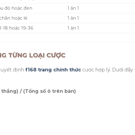
u đỏ hoặc đen
1 ăn 1
chẵn hoặc lẻ
1 ăn 1
1-18 hoặc 19-36
1 ăn 1
NG TỪNG LOẠI CƯỢC
 quyết định
f168 trang chính thức
cược hợp lý. Dưới đây 
 thắng) / (Tổng số ô trên bàn)