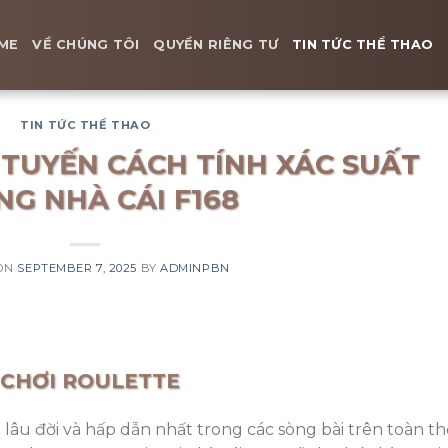
ME
VỀ CHÚNG TÔI
QUYỀN RIÊNG TƯ
TIN TỨC THỂ THAO
TIN TỨC THỂ THAO
TUYẾN CÁCH TÍNH XÁC SUẤT
G NHÀ CÁI F168
 ON
SEPTEMBER 7, 2025
BY
ADMINPBN
 CHƠI ROULETTE
 lâu đời và hấp dẫn nhất trong các sòng bài trên toàn th