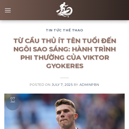
Skip
to
content
TIN TỨC THỂ THAO
TỪ CẦU THỦ ÍT TÊN TUỔI ĐẾN
NGÔI SAO SÁNG: HÀNH TRÌNH
PHI THƯỜNG CỦA VIKTOR
GYOKERES
POSTED ON
JULY 7, 2025
BY
ADMINPBN
07
Jul