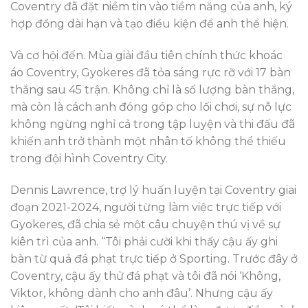
Coventry đã đặt niềm tin vào tiềm năng của anh, ký
hợp đồng dài hạn và tạo điều kiện để anh thể hiện.
Và cơ hội đến. Mùa giải đầu tiên chính thức khoác
áo Coventry, Gyokeres đã tỏa sáng rực rỡ với 17 bàn
thắng sau 45 trận. Không chỉ là số lượng bàn thắng,
mà còn là cách anh đóng góp cho lối chơi, sự nỗ lực
không ngừng nghỉ cả trong tập luyện và thi đấu đã
khiến anh trở thành một nhân tố không thể thiếu
trong đội hình Coventry City.
Dennis Lawrence, trợ lý huấn luyện tại Coventry giai
đoạn 2021-2024, người từng làm việc trực tiếp với
Gyokeres, đã chia sẻ một câu chuyện thú vị về sự
kiên trì của anh. “Tôi phải cười khi thấy cậu ấy ghi
bàn từ quả đá phạt trực tiếp ở Sporting. Trước đây ở
Coventry, cậu ấy thử đá phạt và tôi đã nói ‘Không,
Viktor, không dành cho anh đâu’. Nhưng cậu ấy