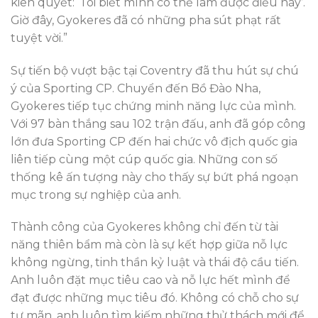
kiên quyết: ‘Tôi biết mình có thể làm được điều này’.
Giờ đây, Gyokeres đã có những pha sút phạt rất
tuyệt vời.”
Sự tiến bộ vượt bậc tại Coventry đã thu hút sự chú
ý của Sporting CP. Chuyển đến Bồ Đào Nha,
Gyokeres tiếp tục chứng minh năng lực của mình.
Với 97 bàn thắng sau 102 trận đấu, anh đã góp công
lớn đưa Sporting CP đến hai chức vô địch quốc gia
liên tiếp cùng một cúp quốc gia. Những con số
thống kê ấn tượng này cho thấy sự bứt phá ngoạn
mục trong sự nghiệp của anh.
Thành công của Gyokeres không chỉ đến từ tài
năng thiên bẩm mà còn là sự kết hợp giữa nỗ lực
không ngừng, tinh thần kỷ luật và thái độ cầu tiến.
Anh luôn đặt mục tiêu cao và nỗ lực hết mình để
đạt được những mục tiêu đó. Không có chỗ cho sự
tự mãn, anh luôn tìm kiếm những thử thách mới để