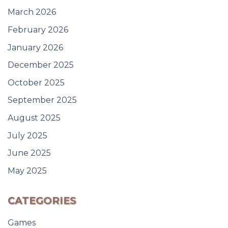
March 2026
February 2026
January 2026
December 2025
October 2025
September 2025
August 2025
July 2025
June 2025
May 2025
CATEGORIES
Games