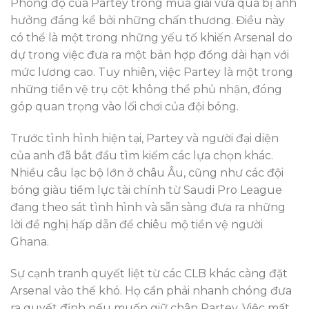
Phong độ của Partey trong mùa giải vừa qua bị ảnh
hưởng đáng kể bởi những chấn thương. Điều này
có thể là một trong những yếu tố khiến Arsenal do
dự trong việc đưa ra một bản hợp đồng dài hạn với
mức lương cao. Tuy nhiên, việc Partey là một trong
những tiền vệ trụ cột không thể phủ nhận, đóng
góp quan trọng vào lối chơi của đội bóng.
Trước tình hình hiện tại, Partey và người đại diện
của anh đã bắt đầu tìm kiếm các lựa chọn khác.
Nhiều câu lạc bộ lớn ở châu Âu, cũng như các đội
bóng giàu tiềm lực tài chính từ Saudi Pro League
đang theo sát tình hình và sẵn sàng đưa ra những
lời đề nghị hấp dẫn để chiêu mộ tiền vệ người
Ghana.
Sự cạnh tranh quyết liệt từ các CLB khác càng đặt
Arsenal vào thế khó. Họ cần phải nhanh chóng đưa
ra quyết định nếu muốn giữ chân Partey. Việc mất