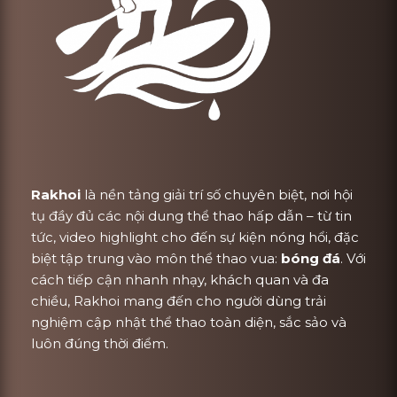
Rakhoi
là nền tảng giải trí số chuyên biệt, nơi hội
tụ đầy đủ các nội dung thể thao hấp dẫn – từ tin
tức, video highlight cho đến sự kiện nóng hổi, đặc
biệt tập trung vào môn thể thao vua:
bóng đá
. Với
cách tiếp cận nhanh nhạy, khách quan và đa
chiều, Rakhoi mang đến cho người dùng trải
nghiệm cập nhật thể thao toàn diện, sắc sảo và
luôn đúng thời điểm.