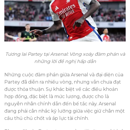
Tương lai Partey tại Arsenal: Vòng xoáy đàm phán và
những lời đề nghị hấp dẫn
Những cuộc đàm phán giữa Arsenal và đại diện của
Partey đã diễn ra nhiều vòng, nhưng vẫn chưa đạt
được thỏa thuận. Sự khác biệt về các điều khoản
hợp đồng, đặc biệt là mức lương, được cho là
nguyên nhân chính dẫn đến bế tắc này. Arsenal
đang phải cân nhắc kỹ lưỡng giữa việc giữ chân một
cầu thủ chủ chốt và áp lực tài chính.