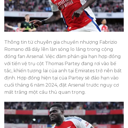
Thông tin từ chuyên gia chuyển nhượng Fabrizio
Romano đã dấy lên làn sóng lo lắng trong cộng
đồng fan Arsenal. Việc đàm phán gia hạn hợp đồng
với tiền vệ trụ cột Thomas Partey đang rơi vào bế
tắc, khiến tương lai của anh tại Emirates trở nên bất
định. Hợp đồng hiện tại của Partey sẽ đáo hạn vào
cuối tháng 6 năm 2024, đặt Arsenal trước nguy cơ
mất trắng một cầu thủ quan trọng.