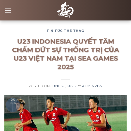
Skip
to
content
TIN TỨC THỂ THAO
U23 INDONESIA QUYẾT TÂM
CHẤM DỨT SỰ THỐNG TRỊ CỦA
U23 VIỆT NAM TẠI SEA GAMES
2025
POSTED ON
JUNE 25, 2025
BY
ADMINPBN
25
Jun