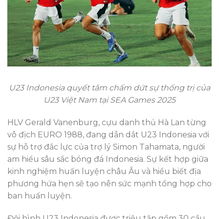
U23 Indonesia quyết tâm chấm dứt sự thống trị của
U23 Việt Nam tại SEA Games 2025
HLV Gerald Vanenburg, cựu danh thủ Hà Lan từng
vô địch EURO 1988, đang dẫn dắt U23 Indonesia với
sự hỗ trợ đắc lực của trợ lý Simon Tahamata, người
am hiểu sâu sắc bóng đá Indonesia. Sự kết hợp giữa
kinh nghiệm huấn luyện châu Âu và hiểu biết địa
phương hứa hẹn sẽ tạo nên sức mạnh tổng hợp cho
ban huấn luyện.
Đội hình U23 Indonesia được triệu tập gồm 30 cầu