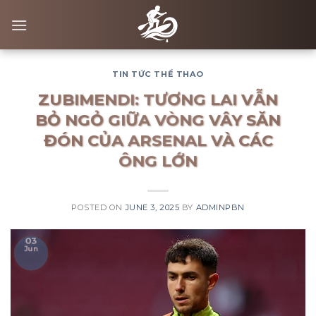
Skip
to
content
TIN TỨC THỂ THAO
ZUBIMENDI: TƯƠNG LAI VẪN
BỎ NGỎ GIỮA VÒNG VÂY SĂN
ĐÓN CỦA ARSENAL VÀ CÁC
ÔNG LỚN
POSTED ON
JUNE 3, 2025
BY
ADMINPBN
03
Jun