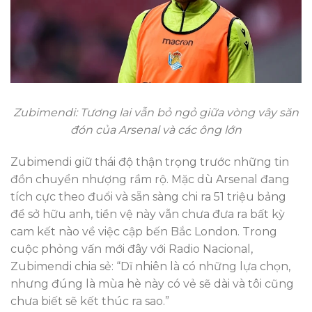
Zubimendi: Tương lai vẫn bỏ ngỏ giữa vòng vây săn
đón của Arsenal và các ông lớn
Zubimendi giữ thái độ thận trọng trước những tin
đồn chuyển nhượng rầm rộ. Mặc dù Arsenal đang
tích cực theo đuổi và sẵn sàng chi ra 51 triệu bảng
để sở hữu anh, tiền vệ này vẫn chưa đưa ra bất kỳ
cam kết nào về việc cập bến Bắc London. Trong
cuộc phỏng vấn mới đây với Radio Nacional,
Zubimendi chia sẻ: “Dĩ nhiên là có những lựa chọn,
nhưng đúng là mùa hè này có vẻ sẽ dài và tôi cũng
chưa biết sẽ kết thúc ra sao.”