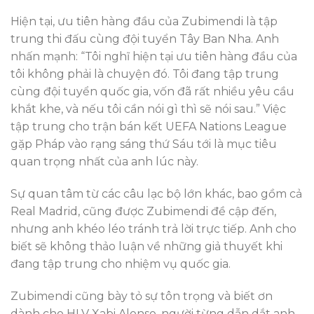
Hiện tại, ưu tiên hàng đầu của Zubimendi là tập
trung thi đấu cùng đội tuyển Tây Ban Nha. Anh
nhấn mạnh: “Tôi nghĩ hiện tại ưu tiên hàng đầu của
tôi không phải là chuyện đó. Tôi đang tập trung
cùng đội tuyển quốc gia, vốn đã rất nhiều yêu cầu
khắt khe, và nếu tôi cần nói gì thì sẽ nói sau.” Việc
tập trung cho trận bán kết UEFA Nations League
gặp Pháp vào rạng sáng thứ Sáu tới là mục tiêu
quan trọng nhất của anh lúc này.
Sự quan tâm từ các câu lạc bộ lớn khác, bao gồm cả
Real Madrid, cũng được Zubimendi đề cập đến,
nhưng anh khéo léo tránh trả lời trực tiếp. Anh cho
biết sẽ không thảo luận về những giả thuyết khi
đang tập trung cho nhiệm vụ quốc gia.
Zubimendi cũng bày tỏ sự tôn trọng và biết ơn
dành cho HLV Xabi Alonso, người từng dẫn dắt anh