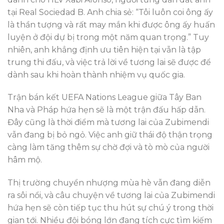
tại Real Sociedad B. Anh chia sẻ: “Tôi luôn coi ông ấy
là thần tượng và rất may mắn khi được ông ấy huấn
luyện ở đội dự bị trong một năm quan trọng.” Tuy
nhiên, anh khẳng định ưu tiên hiện tại vẫn là tập
trung thi đấu, và việc trả lời về tương lai sẽ được để
dành sau khi hoàn thành nhiệm vụ quốc gia.
Trận bán kết UEFA Nations League giữa Tây Ban
Nha và Pháp hứa hẹn sẽ là một trận đấu hấp dẫn.
Đây cũng là thời điểm mà tương lai của Zubimendi
vẫn đang bị bỏ ngỏ. Việc anh giữ thái độ thận trọng
càng làm tăng thêm sự chờ đợi và tò mò của người
hâm mộ.
Thị trường chuyển nhượng mùa hè vẫn đang diễn
ra sôi nổi, và câu chuyện về tương lai của Zubimendi
hứa hẹn sẽ còn tiếp tục thu hút sự chú ý trong thời
gian tới. Nhiều đội bóng lớn đang tích cực tìm kiếm