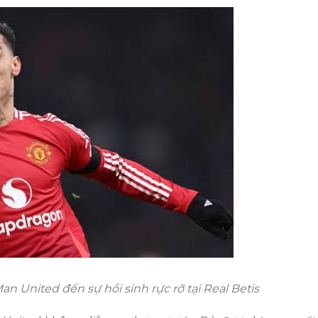
n United đến sự hồi sinh rực rỡ tại Real Betis