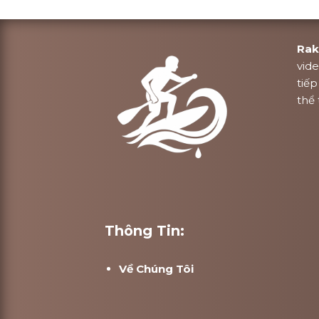
Rak
vide
tiế
thể 
Thông Tin:
Về Chúng Tôi