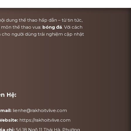
 nội dung thể thao hấp dẫn – từ tin tức,
ào môn thể thao vua:
bóng đá
. Với cách
 cho người dùng trải nghiệm cập nhật
ên Hệ:
mail:
lienhe@rakhoitvlive.com
ebsite:
https://rakhoitvlive.com
ịa chỉ:
Số 18 Ngõ 11 Thái Hà, Phường