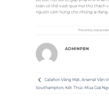
toàn có thể vượt qua mọi thử thách 
nguồn cảm hứng cho những ai đang c
This entry was post
ADMINPBN
Calafiori Vắng Mặt, Arsenal Vẫn V
Southampton, Kết Thúc Mùa Giải N