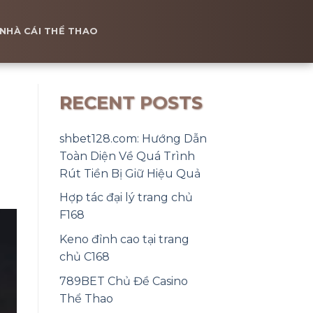
NHÀ CÁI THỂ THAO
RECENT POSTS
shbet128.com: Hướng Dẫn
Toàn Diện Về Quá Trình
Rút Tiền Bị Giữ Hiệu Quả
Hợp tác đại lý trang chủ
F168
Keno đỉnh cao tại trang
chủ C168
789BET Chủ Đề Casino
Thể Thao