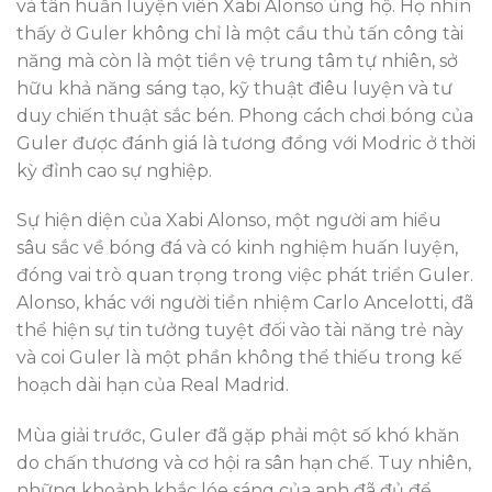
và tân huấn luyện viên Xabi Alonso ủng hộ. Họ nhìn
thấy ở Guler không chỉ là một cầu thủ tấn công tài
năng mà còn là một tiền vệ trung tâm tự nhiên, sở
hữu khả năng sáng tạo, kỹ thuật điêu luyện và tư
duy chiến thuật sắc bén. Phong cách chơi bóng của
Guler được đánh giá là tương đồng với Modric ở thời
kỳ đỉnh cao sự nghiệp.
Sự hiện diện của Xabi Alonso, một người am hiểu
sâu sắc về bóng đá và có kinh nghiệm huấn luyện,
đóng vai trò quan trọng trong việc phát triển Guler.
Alonso, khác với người tiền nhiệm Carlo Ancelotti, đã
thể hiện sự tin tưởng tuyệt đối vào tài năng trẻ này
và coi Guler là một phần không thể thiếu trong kế
hoạch dài hạn của Real Madrid.
Mùa giải trước, Guler đã gặp phải một số khó khăn
do chấn thương và cơ hội ra sân hạn chế. Tuy nhiên,
những khoảnh khắc lóe sáng của anh đã đủ để