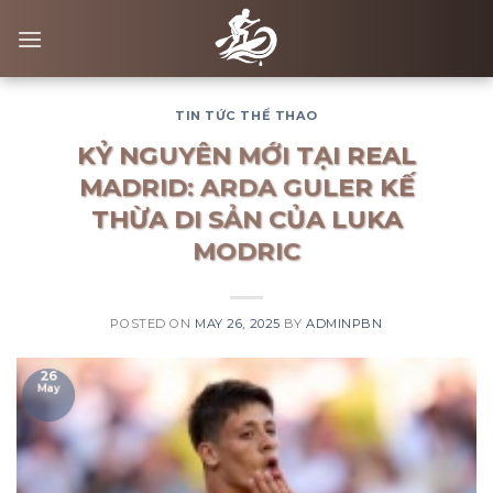
Skip
to
content
TIN TỨC THỂ THAO
KỶ NGUYÊN MỚI TẠI REAL
MADRID: ARDA GULER KẾ
THỪA DI SẢN CỦA LUKA
MODRIC
POSTED ON
MAY 26, 2025
BY
ADMINPBN
26
May