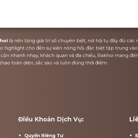
hoi
là nền tảng giải trí số chuyên biệt, nơi hội tụ đầy đủ các
o highlight cho đến sự kiện nóng hổi, đặc biệt tập trung v
p cận nhanh nhạy, khách quan và đa chiều, Rakhoi mang đến
thao toàn diện, sắc sảo và luôn đúng thời điểm.
Điều Khoản Dịch Vụ:
Li
Quyền Riêng Tư
E