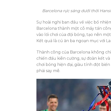
Barcelona rực sáng dưới thời Hansi
Sự hoài nghi ban đầu về việc bổ nhiệ
Barcelona thành một cỗ máy tấn công 
vào lối chơi của đội bóng, tạo nên mộ
Kết quả là cú ăn ba ngoạn mục với La
Thành công của Barcelona không chỉ
chiến đấu kiên cường, sự đoàn kết và
chơi bóng hiện đại, giàu tính đột biế
phải say mê.