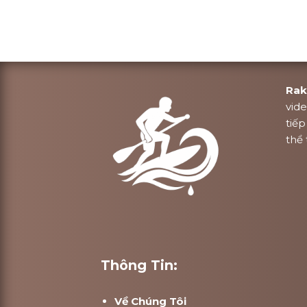
Rak
vide
tiế
thể 
Thông Tin:
Về Chúng Tôi