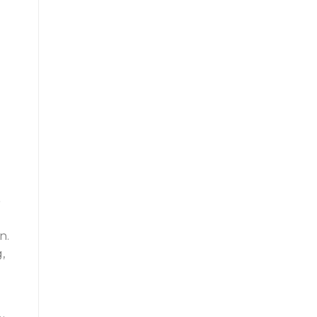
u
n.
,