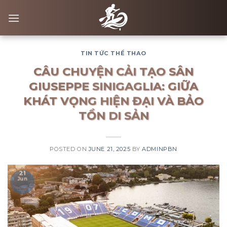
Skip
to
content
TIN TỨC THỂ THAO
CÂU CHUYỆN CẢI TẠO SÂN
GIUSEPPE SINIGAGLIA: GIỮA
KHÁT VỌNG HIỆN ĐẠI VÀ BẢO
TỒN DI SẢN
POSTED ON
JUNE 21, 2025
BY
ADMINPBN
21
Jun