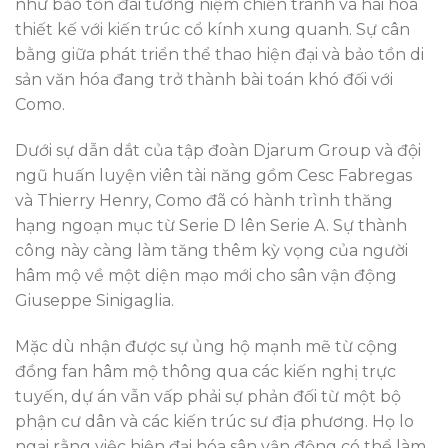
như bảo tồn đài tưởng niệm chiến tranh và hài hòa
thiết kế với kiến trúc cổ kính xung quanh. Sự cân
bằng giữa phát triển thể thao hiện đại và bảo tồn di
sản văn hóa đang trở thành bài toán khó đối với
Como.
Dưới sự dẫn dắt của tập đoàn Djarum Group và đội
ngũ huấn luyện viên tài năng gồm Cesc Fabregas
và Thierry Henry, Como đã có hành trình thăng
hạng ngoạn mục từ Serie D lên Serie A. Sự thành
công này càng làm tăng thêm kỳ vọng của người
hâm mộ về một diện mạo mới cho sân vận động
Giuseppe Sinigaglia.
Mặc dù nhận được sự ủng hộ mạnh mẽ từ cộng
đồng fan hâm mộ thông qua các kiến nghị trực
tuyến, dự án vẫn vấp phải sự phản đối từ một bộ
phận cư dân và các kiến trúc sư địa phương. Họ lo
ngại rằng việc hiện đại hóa sân vận động có thể làm