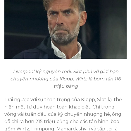
Liverpool kỷ nguyên mới: Slot phá vỡ giới hạn
chuyển nhượng của Klopp, Wirtz là bom tấn 116
triệu bảng
Trái ngược với sự thận trọng của Klopp, Slot lại thể
hiện một tư duy hoàn toàn khác biệt. Chỉ trong
vòng vài tuần đầu của kỳ chuyển nhượng hè, ông
đã chi ra hơn 215 triệu bảng cho các tân binh, bao
gồm Wirtz, Frimpong, Mamardashvili và sắp tới là