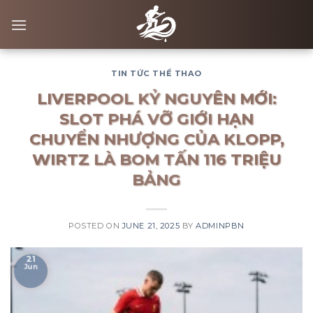
Skip
to
content
TIN TỨC THỂ THAO
LIVERPOOL KỶ NGUYÊN MỚI:
SLOT PHÁ VỠ GIỚI HẠN
CHUYỂN NHƯỢNG CỦA KLOPP,
WIRTZ LÀ BOM TẤN 116 TRIỆU
BẢNG
POSTED ON
JUNE 21, 2025
BY
ADMINPBN
21
Jun