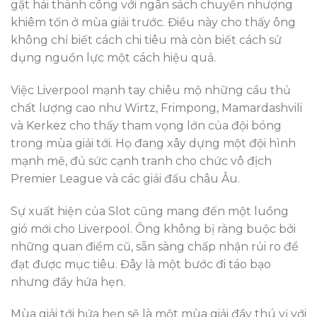
gặt hái thành công với ngân sách chuyển nhượng
khiêm tốn ở mùa giải trước. Điều này cho thấy ông
không chỉ biết cách chi tiêu mà còn biết cách sử
dụng nguồn lực một cách hiệu quả.
Việc Liverpool mạnh tay chiêu mộ những cầu thủ
chất lượng cao như Wirtz, Frimpong, Mamardashvili
và Kerkez cho thấy tham vọng lớn của đội bóng
trong mùa giải tới. Họ đang xây dựng một đội hình
mạnh mẽ, đủ sức cạnh tranh cho chức vô địch
Premier League và các giải đấu châu Âu.
Sự xuất hiện của Slot cũng mang đến một luồng
gió mới cho Liverpool. Ông không bị ràng buộc bởi
những quan điểm cũ, sẵn sàng chấp nhận rủi ro để
đạt được mục tiêu. Đây là một bước đi táo bạo
nhưng đầy hứa hẹn.
Mùa giải tới hứa hẹn sẽ là một mùa giải đầy thú vị với