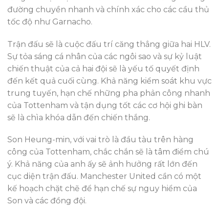
đường chuyền nhanh và chính xác cho các cầu thủ
tốc độ như Garnacho.
Trận đấu sẽ là cuộc đấu trí căng thẳng giữa hai HLV.
Sự tỏa sáng cá nhân của các ngôi sao và sự kỷ luật
chiến thuật của cả hai đội sẽ là yếu tố quyết định
đến kết quả cuối cùng. Khả năng kiểm soát khu vực
trung tuyến, hạn chế những pha phản công nhanh
của Tottenham và tận dụng tốt các cơ hội ghi bàn
sẽ là chìa khóa dẫn đến chiến thắng.
Son Heung-min, với vai trò là đầu tàu trên hàng
công của Tottenham, chắc chắn sẽ là tâm điểm chú
ý. Khả năng của anh ấy sẽ ảnh hưởng rất lớn đến
cục diện trận đấu. Manchester United cần có một
kế hoạch chặt chẽ để hạn chế sự nguy hiểm của
Son và các đồng đội.