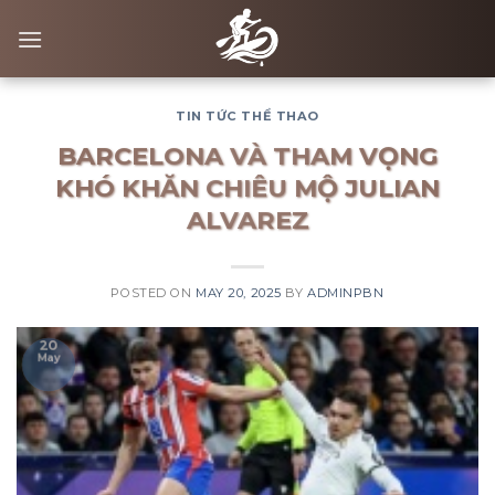
Skip
to
content
TIN TỨC THỂ THAO
BARCELONA VÀ THAM VỌNG
KHÓ KHĂN CHIÊU MỘ JULIAN
ALVAREZ
POSTED ON
MAY 20, 2025
BY
ADMINPBN
20
May