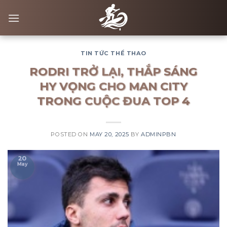
Skip
to
content
TIN TỨC THỂ THAO
RODRI TRỞ LẠI, THẮP SÁNG
HY VỌNG CHO MAN CITY
TRONG CUỘC ĐUA TOP 4
POSTED ON
MAY 20, 2025
BY
ADMINPBN
20
May