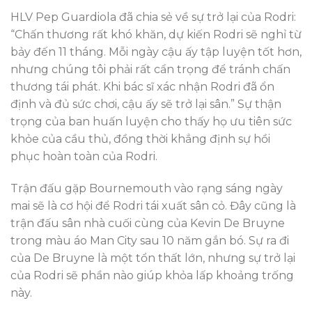
HLV Pep Guardiola đã chia sẻ về sự trở lại của Rodri:
“Chấn thương rất khó khăn, dự kiến Rodri sẽ nghỉ từ
bảy đến 11 tháng. Mỗi ngày cậu ấy tập luyện tốt hơn,
nhưng chúng tôi phải rất cẩn trọng để tránh chấn
thương tái phát. Khi bác sĩ xác nhận Rodri đã ổn
định và đủ sức chơi, cậu ấy sẽ trở lại sân.” Sự thận
trọng của ban huấn luyện cho thấy họ ưu tiên sức
khỏe của cầu thủ, đồng thời khẳng định sự hồi
phục hoàn toàn của Rodri.
Trận đấu gặp Bournemouth vào rạng sáng ngày
mai sẽ là cơ hội để Rodri tái xuất sân cỏ. Đây cũng là
trận đấu sân nhà cuối cùng của Kevin De Bruyne
trong màu áo Man City sau 10 năm gắn bó. Sự ra đi
của De Bruyne là một tổn thất lớn, nhưng sự trở lại
của Rodri sẽ phần nào giúp khỏa lấp khoảng trống
này.