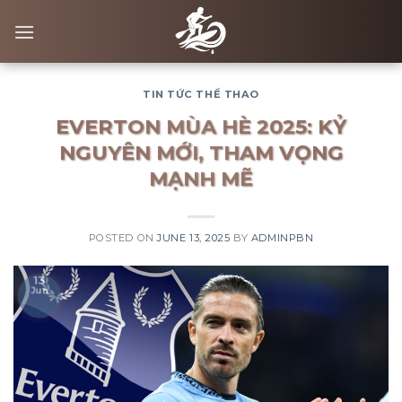
Skip
to
content
TIN TỨC THỂ THAO
EVERTON MÙA HÈ 2025: KỶ
NGUYÊN MỚI, THAM VỌNG
MẠNH MẼ
POSTED ON
JUNE 13, 2025
BY
ADMINPBN
13
Jun