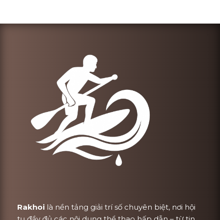
Rakhoi
là nền tảng giải trí số chuyên biệt, nơi hội
tụ đầy đủ các nội dung thể thao hấp dẫn – từ tin