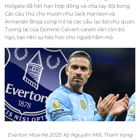
Holgate đã hết hạn hợp đồng và chia tay đội bóng.
Các cầu thủ cho mượn như Jack Harrison và
Armando Broja cũng trở lại các câu lạc bộ chủ quản.
Tương lai của Dominic Calvert-Lewin vẫn còn bỏ
ngỏ, tạo nên sự háo hức cho người hâm mộ.
Everton Mùa Hè 2025: Kỷ Nguyên Mới, Tham Vọng