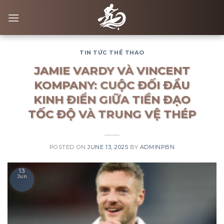
Skip
to
content
TIN TỨC THỂ THAO
JAMIE VARDY VÀ VINCENT
KOMPANY: CUỘC ĐỐI ĐẦU
KINH ĐIỂN GIỮA TIỀN ĐẠO
TỐC ĐỘ VÀ TRUNG VỆ THÉP
POSTED ON
JUNE 13, 2025
BY
ADMINPBN
13
Jun