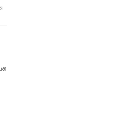
ời
ười