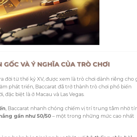
N GỐC VÀ Ý NGHĨA CỦA TRÒ CHƠI
a đời từ thế kỷ XV, được xem là trò chơi dành riêng cho g
ăm phát triển, Baccarat đã trở thành trò chơi phổ biến
i, đặc biệt là ở Macau và Las Vegas.
yến
, Baccarat nhanh chóng chiếm vị trí trung tâm nhờ tí
thắng gần như 50/50
– một trong những mức cao nhất