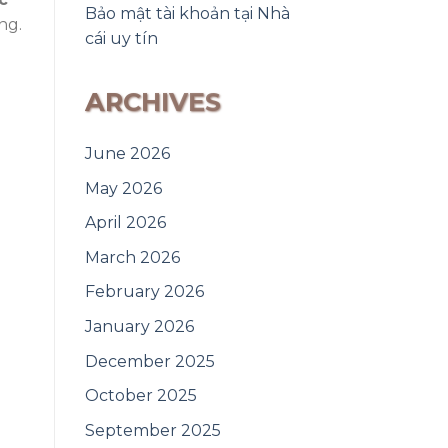
Bảo mật tài khoản tại Nhà
ng.
cái uy tín
ARCHIVES
June 2026
May 2026
April 2026
March 2026
February 2026
January 2026
December 2025
October 2025
September 2025