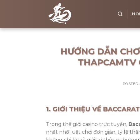
Skip
to
HO
content
HƯỚNG DẪN CHƠI
THAPCAMTV 
POSTED
1. GIỚI THIỆU VỀ BACCARA
Trong thế giới casino trực tuyến,
Bac
nhất nhờ luật chơi đơn giản, tỷ lệ th
không chỉ là trò giải trí thông thườn