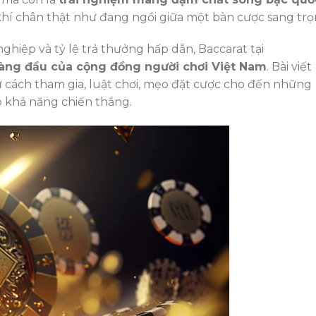
khí chân thật như đang ngồi giữa một bàn cược sang trọ
nghiệp và tỷ lệ trả thưởng hấp dẫn, Baccarat tại
hàng đầu của cộng đồng người chơi Việt Nam
. Bài viết
từ cách tham gia, luật chơi, mẹo đặt cược cho đến những
o khả năng chiến thắng.