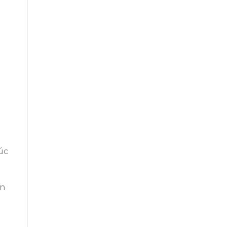
húc
ền