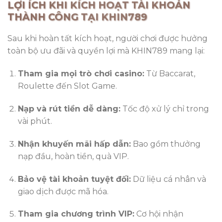
LỢI ÍCH KHI KÍCH HOẠT TÀI KHOẢN
THÀNH CÔNG TẠI KHIN789
Sau khi hoàn tất kích hoạt, người chơi được hưởng
toàn bộ ưu đãi và quyền lợi mà KHIN789 mang lại:
Tham gia mọi trò chơi casino:
Từ Baccarat,
Roulette đến Slot Game.
Nạp và rút tiền dễ dàng:
Tốc độ xử lý chỉ trong
vài phút.
Nhận khuyến mãi hấp dẫn:
Bao gồm thưởng
nạp đầu, hoàn tiền, quà VIP.
Bảo vệ tài khoản tuyệt đối:
Dữ liệu cá nhân và
giao dịch được mã hóa.
Tham gia chương trình VIP:
Cơ hội nhận