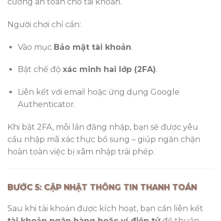
cường an toàn cho tài khoản.
Người chơi chỉ cần:
Vào mục
Bảo mật tài khoản
.
Bật chế độ
xác minh hai lớp (2FA)
.
Liên kết với email hoặc ứng dụng Google
Authenticator.
Khi bật 2FA, mỗi lần đăng nhập, bạn sẽ được yêu
cầu nhập mã xác thực bổ sung – giúp ngăn chặn
hoàn toàn việc bị xâm nhập trái phép.
BƯỚC 5: CẬP NHẬT THÔNG TIN THANH TOÁN
Sau khi tài khoản được kích hoạt, bạn cần liên kết
tài khoản ngân hàng hoặc ví điện tử
để thuận