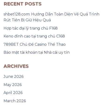
RECENT POSTS
shbet128.com: Hướng Dẫn Toàn Diện Về Quá Trình
Rút Tiền Bị Giữ Hiệu Quả
Hợp tác đại lý trang chủ F168
Keno đỉnh cao tại trang chủ C168
789BET Chủ Đề Casino Thể Thao
Bảo mật tài khoản tại Nhà cái uy tín
ARCHIVES
June 2026
May 2026
April 2026
March 2026