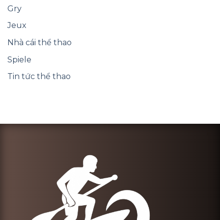
Gry
Jeux
Nhà cái thể thao
Spiele
Tin tức thể thao