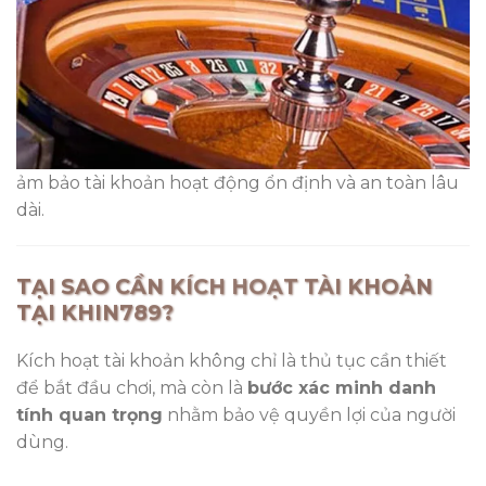
ảm bảo tài khoản hoạt động ổn định và an toàn lâu
dài.
TẠI SAO CẦN KÍCH HOẠT TÀI KHOẢN
TẠI KHIN789?
Kích hoạt tài khoản không chỉ là thủ tục cần thiết
để bắt đầu chơi, mà còn là
bước xác minh danh
tính quan trọng
nhằm bảo vệ quyền lợi của người
dùng.