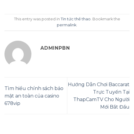
This entry was posted in
Tin tức thể thao
. Bookmark the
permalink
.
ADMINPBN
Hướng Dẫn Chơi Baccarat
Tìm hiểu chính sách bảo
Trực Tuyến Tại
mật an toàn của casino
ThapCamTV Cho Người
678vip
Mới Bắt Đầu