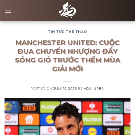
Skip
to
content
TIN TỨC THỂ THAO
MANCHESTER UNITED: CUỘC
ĐUA CHUYỂN NHƯỢNG ĐẦY
SÓNG GIÓ TRƯỚC THỀM MÙA
GIẢI MỚI
POSTED ON
JULY 19, 2025
BY
ADMINPBN
19
Jul