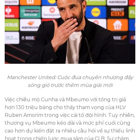
Manchester United: Cuộc đua chuyển nhượng đầy
sóng gió trước thềm mùa giải mới
Việc chiêu mộ Cunha và Mbeumo với tổng trị giá
hơn 130 triệu bảng cho thấy tham vọng của HLV
Ruben Amorim trong việc cải tổ đội hình. Tuy nhiên,
thương vụ Mbeumo kéo dài và mức phí cuối cùng
cao hơn dự kiến đặt ra nhiều câu hỏi về sự thiếu linh
hoạt trong chiến lược mua sắm của CLB. Sự chậm