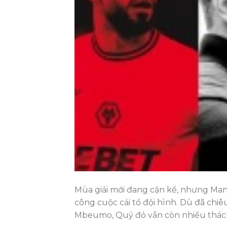
Mùa giải mới đang cận kề, nhưng Manc
công cuộc cải tổ đội hình. Dù đã chi
Mbeumo, Quỷ đỏ vẫn còn nhiều thách