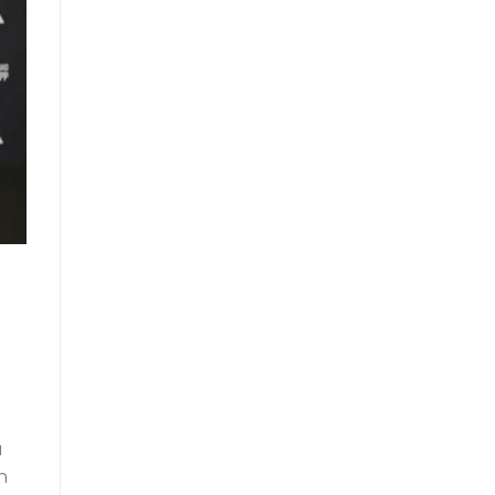
à
u
n