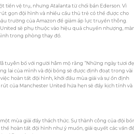
iền vệ trụ, nhưng Atalanta từ chối bán Ederson. Vì
út gọn đội hình và nhiều cầu thủ trẻ có thể được cho
ậu trường của Amazon để giảm áp lực truyền thông.
 United sẽ phụ thuộc vào hiệu quả chuyển nhượng, mà
hình trong phòng thay đồ.
đã tuyên bố với người hâm mộ rằng “Những ngày tươi đ
ng lai của mình và đội bóng sẽ được định đoạt trong vài
việc hoàn tất đội hình, khởi đầu mùa giải và sự ổn định
rút của Manchester United hứa hẹn sẽ đầy kịch tính và
ột mùa giải đầy thách thức. Sự thành công của đội bó
thể hoàn tất đội hình như ý muốn, giải quyết các vấn đ