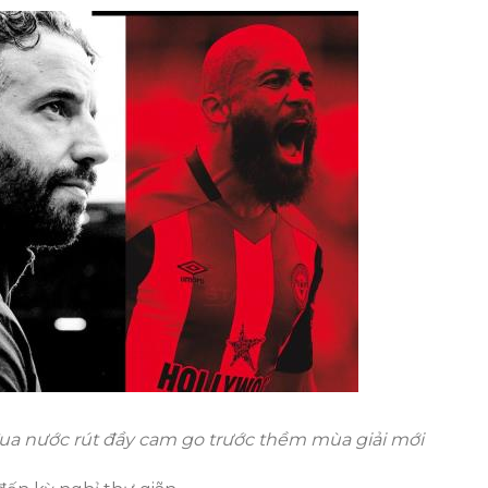
ua nước rút đầy cam go trước thềm mùa giải mới