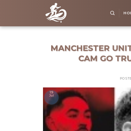
Skip
to
HO
content
MANCHESTER UNIT
CAM GO TRƯ
POST
19
Jul