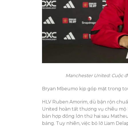
Manchester United: Cuộc đ
Bryan Mbeumo kịp góp mặt trong to
HLV Ruben Amorim, dù bận rộn chuẩn 
United hoàn tất thương vụ chiêu mộ B
bản hợp đồng lớn thứ hai sau Matheu
bảng. Tuy nhiên, việc bỏ lỡ Liam Del