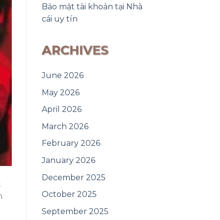
Bảo mật tài khoản tại Nhà
cái uy tín
ARCHIVES
June 2026
May 2026
April 2026
March 2026
February 2026
January 2026
December 2025
t
October 2025
n
September 2025