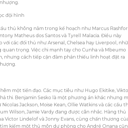
 nhượng.
ọc đội hình
 cầu thủ không nằm trong kế hoạch như Marcus Rashfor
tony Matheus dos Santos và Tyrell Malacia. Điều này
 với các đối thủ như Arsenal, Chelsea hay Liverpool, nh
ng quan trọng. Việc chi mạnh tay cho Cunha và Mbeumo
, nhưng cách tiếp cận đàm phán thiếu linh hoạt đặt ra
nhượng.
hêm một tiền đạo. Các mục tiêu như Hugo Ekitike, Vikto
hả thi. Benjamin Sesko là một phương án khác nhưng 
 Nicolas Jackson, Moise Kean, Ollie Watkins và các cầu t
llum Wilson, Jamie Vardy đang được cân nhắc. Hàng thủ
ủa Victor Lindelof và Jonny Evans, cùng chấn thương củ
ệc tìm kiếm một thủ môn dự phòng cho André Onana cũ