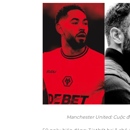
Manchester United: Cuộc đ