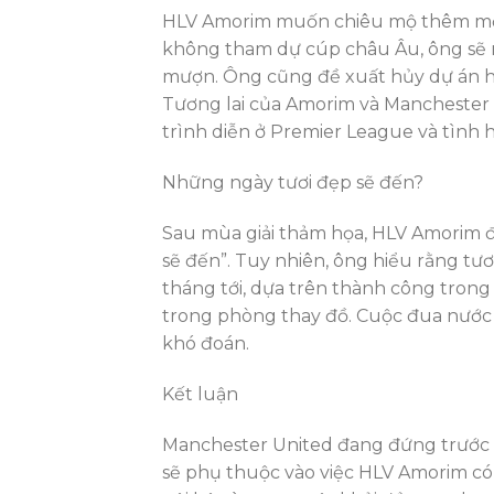
HLV Amorim muốn chiêu mộ thêm một t
không tham dự cúp châu Âu, ông sẽ r
mượn. Ông cũng đề xuất hủy dự án h
Tương lai của Amorim và Manchester
trình diễn ở Premier League và tình 
Những ngày tươi đẹp sẽ đến?
Sau mùa giải thảm họa, HLV Amorim 
sẽ đến”. Tuy nhiên, ông hiểu rằng tươ
tháng tới, dựa trên thành công trong 
trong phòng thay đồ. Cuộc đua nước 
khó đoán.
Kết luận
Manchester United đang đứng trước m
sẽ phụ thuộc vào việc HLV Amorim có 