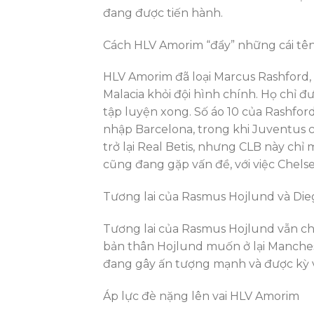
đang được tiến hành.
Cách HLV Amorim “đẩy” những cái 
HLV Amorim đã loại Marcus Rashford,
Malacia khỏi đội hình chính. Họ chỉ đ
tập luyện xong. Số áo 10 của Rashfo
nhập Barcelona, trong khi Juventus
trở lại Real Betis, nhưng CLB này c
cũng đang gặp vấn đề, với việc Chelse
Tương lai của Rasmus Hojlund và Di
Tương lai của Rasmus Hojlund vẫn ch
bản thân Hojlund muốn ở lại Manchest
đang gây ấn tượng mạnh và được kỳ v
Áp lực đè nặng lên vai HLV Amorim