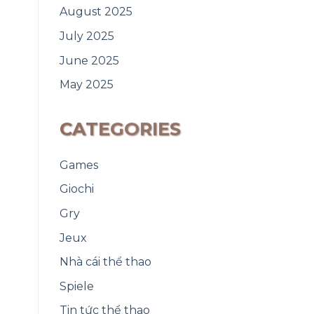
August 2025
July 2025
June 2025
May 2025
CATEGORIES
Games
Giochi
Gry
Jeux
Nhà cái thể thao
Spiele
Tin tức thể thao