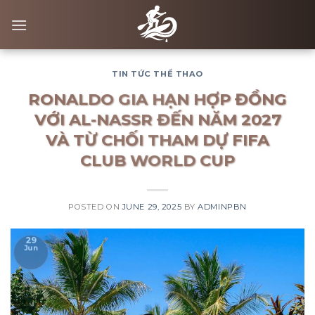
Skip
to
content
TIN TỨC THỂ THAO
RONALDO GIA HẠN HỢP ĐỒNG
VỚI AL-NASSR ĐẾN NĂM 2027
VÀ TỪ CHỐI THAM DỰ FIFA
CLUB WORLD CUP
POSTED ON
JUNE 29, 2025
BY
ADMINPBN
29
Jun