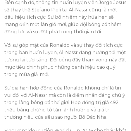
Bên cạnh đó, thông tin huấn luyện viên Jorge Jesus
sẽ thay thế Stefano Pioli tại Al-Nassr cũng là một
dấu hiệu tích cực. Sự bổ nhiệm này hứa hẹn sẽ
mang đến một làn gió mới, giúp đội bóng có thêm
động lực và sự đột phá trong thời gian tới.
Với sự góp mặt của Ronaldo và sự thay đổi tích cực
trong ban huấn luyện, Al-Nassr đang hướng tới một
tương lai tươi sáng. Đội bóng đầy tham vọng này đặt
mục tiêu chinh phục những danh hiệu cao quý
trong mùa giải mới.
Sự gia hạn hợp đồng của Ronaldo không chỉ là tin
vui đối với Al-Nassr mà còn là điểm nhấn đáng chú ý
trong làng bóng đá thế giới. Hợp đồng trị giá 492
triệu bảng chứng tỏ tầm ảnh hưởng và giá trị
thương hiệu của siêu sao người Bồ Đào Nha.
Việc Ronaldo ưu tiên World Cup 2026 cho thấy khát