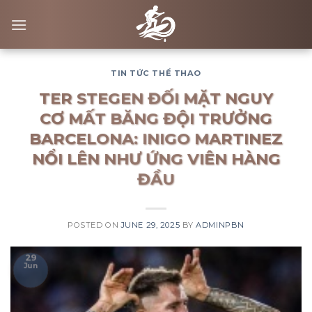
Skip
to
content
TIN TỨC THỂ THAO
TER STEGEN ĐỐI MẶT NGUY
CƠ MẤT BĂNG ĐỘI TRƯỞNG
BARCELONA: INIGO MARTINEZ
NỔI LÊN NHƯ ỨNG VIÊN HÀNG
ĐẦU
POSTED ON
JUNE 29, 2025
BY
ADMINPBN
29
Jun