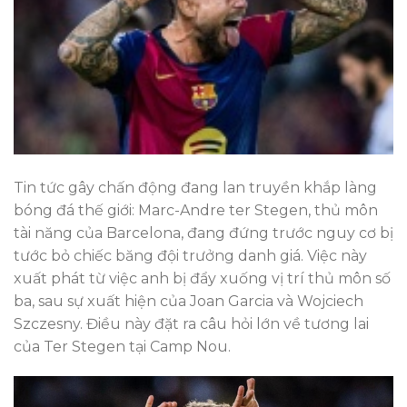
Tin tức gây chấn động đang lan truyền khắp làng
bóng đá thế giới: Marc-Andre ter Stegen, thủ môn
tài năng của Barcelona, đang đứng trước nguy cơ bị
tước bỏ chiếc băng đội trưởng danh giá. Việc này
xuất phát từ việc anh bị đẩy xuống vị trí thủ môn số
ba, sau sự xuất hiện của Joan Garcia và Wojciech
Szczesny. Điều này đặt ra câu hỏi lớn về tương lai
của Ter Stegen tại Camp Nou.