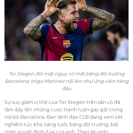
Ter Stegen đối mặt nguy cơ mất băng đội trưởng
Barcelona: Inigo Martinez nổi lên như ứng viên hàng
đầu
Sự suy giảm vị thế của Ter Stegen trên sân cỏ đã
làm dấy lên những cuộc tranh luận gay gắt trong
nội bộ Barcelona. Ban lãnh đạo CLB đang xem xét
nghiêm túc khả năng tước băng đội trưởng, bất
chấp quyết định ở lại của anh. Theo Mundo